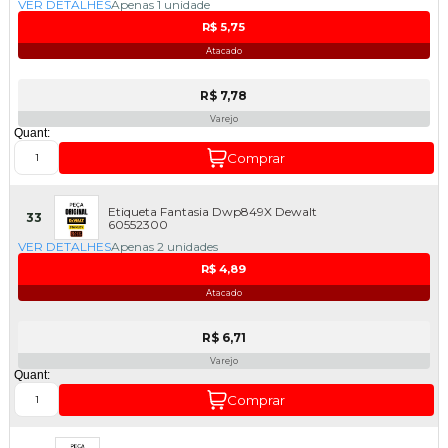
VER DETALHES
Apenas 1 unidade
R$ 5,75
Atacado
R$ 7,78
Varejo
Quant:
Comprar
Etiqueta Fantasia Dwp849X Dewalt
33
60552300
VER DETALHES
Apenas 2 unidades
R$ 4,89
Atacado
R$ 6,71
Varejo
Quant:
Comprar