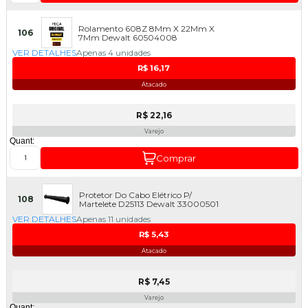
Rolamento 608Z 8Mm X 22Mm X
106
7Mm Dewalt 60504008
VER DETALHES
Apenas 4 unidades
R$ 16,17
Atacado
R$ 22,16
Varejo
Quant:
Comprar
Protetor Do Cabo Elétrico P/
108
Martelete D25113 Dewalt 33000501
VER DETALHES
Apenas 11 unidades
R$ 5,43
Atacado
R$ 7,45
Varejo
Quant: