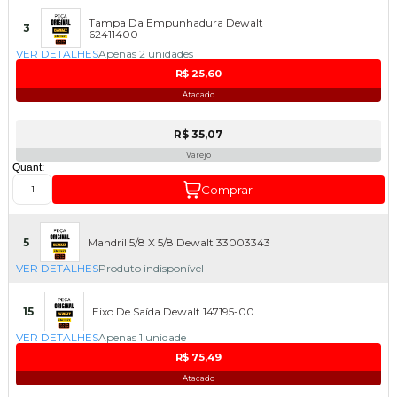
Tampa Da Empunhadura Dewalt
3
62411400
VER DETALHES
Apenas 2 unidades
R$ 25,60
Atacado
R$ 35,07
Varejo
Quant:
Comprar
5
Mandril 5/8 X 5/8 Dewalt 33003343
VER DETALHES
Produto indisponível
15
Eixo De Saída Dewalt 147195-00
VER DETALHES
Apenas 1 unidade
R$ 75,49
Atacado