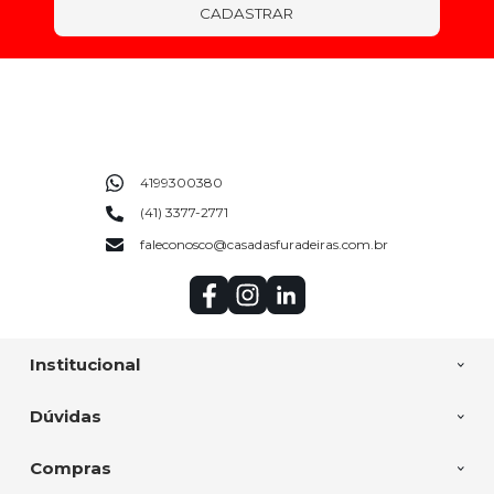
CADASTRAR
4199300380
(41) 3377-2771
faleconosco@casadasfuradeiras.com.br
Institucional
Dúvidas
Compras