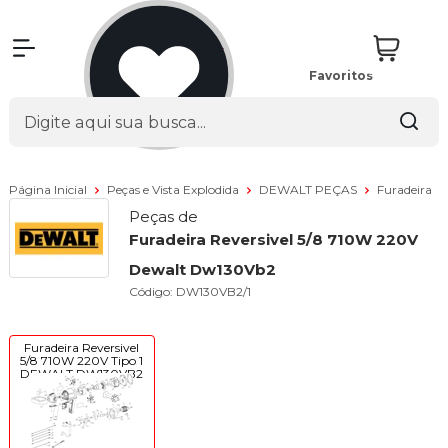
Favoritos
Página Inicial
Peças e Vista Explodida
DEWALT PEÇAS
Furadeira
Peças de
Furadeira Reversivel 5/8 710W 220V
Dewalt Dw130Vb2
Código:
DW130VB2/1
Furadeira Reversivel
5/8 710W 220V Tipo 1
DEWALT DW130VB2