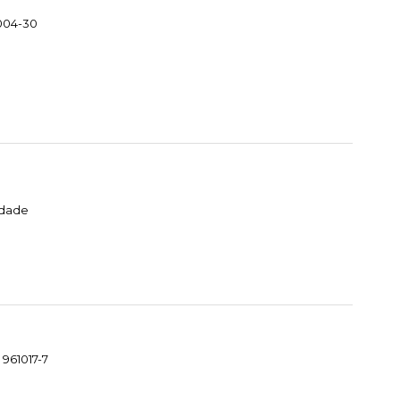
004-30
idade
 961017-7