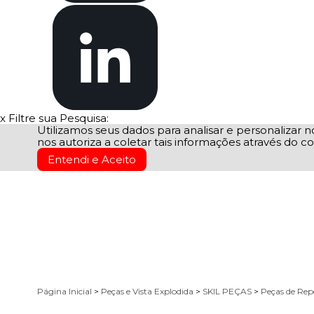
x
Filtre sua Pesquisa:
Utilizamos seus dados para analisar e personalizar no
nos autoriza a coletar tais informações através do co
Entendi e Aceito
Página Inicial
>
Peças e Vista Explodida
>
SKIL PEÇAS
>
Peças de Rep