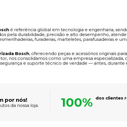
osch
é referência global em tecnologia e engenharia, sen
dos pela durabilidade, precisão e alto desempenho, atenden
smerilhadeiras, furadeiras, marteletes, parafusadeiras e 
orizada Bosch
, oferecendo peças e acessórios originais par
etor, nos consolidamos como uma empresa especializada,
e segurança e suporte técnico de verdade — antes, durante 
100%
dos clientes
m por nós!
tos da nossa loja.