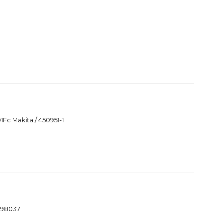
Fc Makita / 450951-1
1098037