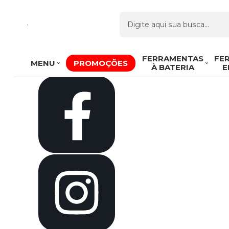
Olá Visitante!
Acesse sua conta e pedidos
Página Inicial
Quem Somos
Como Comprar
Fale Conosco
Venda Atacado
FERRAMENTAS
FE
MENU
PROMOÇÕES
Favoritos
À BATERIA
E