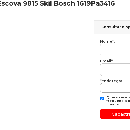
scova 9815 Skil Bosch 1619Pa3416
Consultar dis
Nome
*
:
Email
*
:
*Endereço:
Quero recebe
frequência d
cliente.