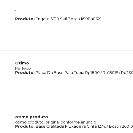
.
.
Produto:
Engate 3310 Skil Bosch 1619Pa0321
Otimo
Perfeito
Produto:
Placa Da Base Para Tupia Rp1800 / Rp1801F / Rp2301
otimo produto
ótimo produto, original conforme anuncio
Produto:
Base Grafitada P Lixadeira Cinta 1274.7 Bosch 260