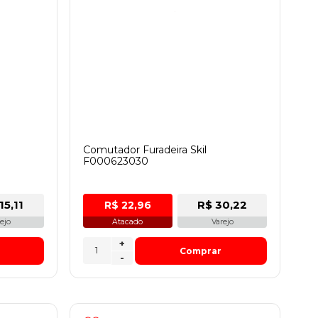
Comutador Furadeira Skil
F000623030
15,11
R$ 30,22
R$ 22,96
ejo
Atacado
Varejo
+
Comprar
-