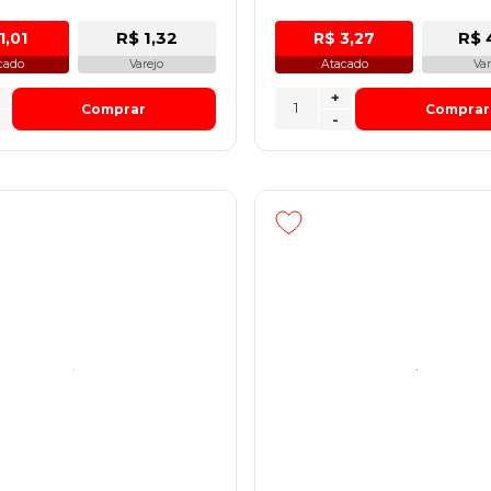
R$ 1,32
R$ 
1,01
R$ 3,27
cado
Varejo
Atacado
Var
+
Comprar
Comprar
-