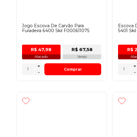
Jogo Escova De Carvão Para
Escova D
Furadeira 6400 Skil F000611075
5401 Ski
R$ 67,58
R$ 47,98
R$ 
Atacado
Varejo
Ata
+
+
Comprar
-
-