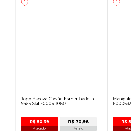
Jogo Escova Carvão Esmerilhadeira
Manipulo 
9455 Skil F000611080
F00063
R$ 70,98
R$ 50,39
R$ 
Atacado
Varejo
Ata