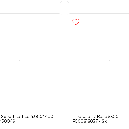
 Serra Tico-Tico 4380/4400 -
Parafuso P/ Base 5300 -
3430046
F000616037 - Skil