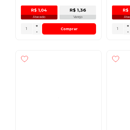
R$ 1,36
R$ 1,04
R$ 
Atacado
Varejo
Ata
+
+
Comprar
-
-