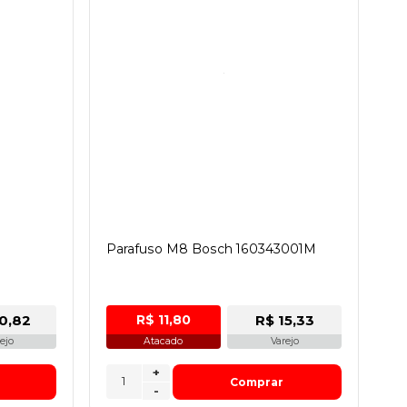
-
Parafuso M8 Bosch 160343001M
0,82
R$ 15,33
R$ 11,80
ejo
Atacado
Varejo
+
Comprar
-