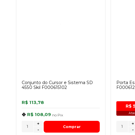
Conjunto do Cursor e Sistema SD
Porta Es
4550 Skil F000615102
F000612
R$ 113,78
R$ 
Ata
R$ 108,09
no
Pix
+
+
Comprar
-
-