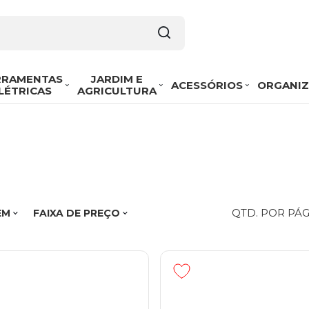
RRAMENTAS
JARDIM E
ACESSÓRIOS
ORGANI
LÉTRICAS
AGRICULTURA
QTD. POR PÁ
EM
FAIXA DE PREÇO