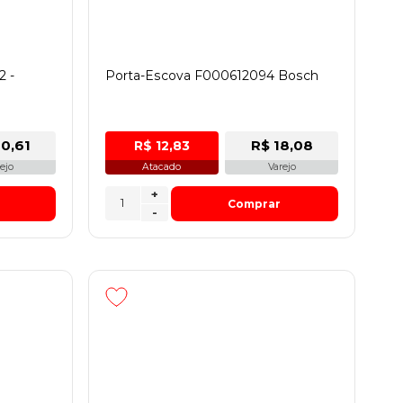
2 -
Porta-Escova F000612094 Bosch
0,61
R$ 18,08
R$ 12,83
ejo
Atacado
Varejo
+
Comprar
-