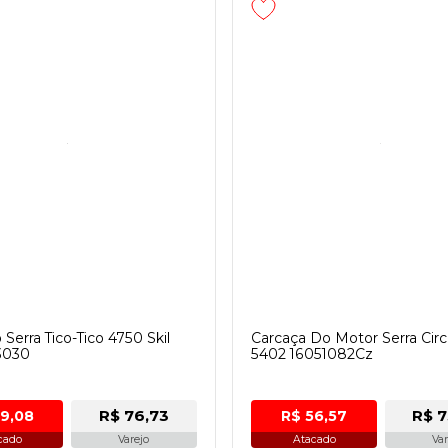
Serra Tico-Tico 4750 Skil
Carcaça Do Motor Serra Circu
3030
5402 16051082Cz
R$ 76,73
R$ 7
59,08
R$ 56,57
cado
Varejo
Atacado
Var