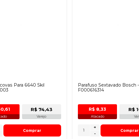
covas Para 6640 Skil
Parafuso Sextavado Bosch 
003
F000616314
R$ 74,43
R$ 1
50,61
R$ 8,33
cado
Varejo
Atacado
Var
+
Comprar
Comprar
-