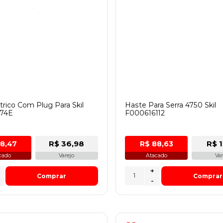
trico Com Plug Para Skil
Haste Para Serra 4750 Skil
74E
F000616112
R$ 36,98
R$ 1
28,47
R$ 88,63
cado
Varejo
Atacado
Var
+
Comprar
Comprar
-