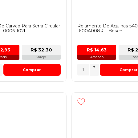
e Carvao Para Serra Circular
Rolamento De Agulhas 540
l F000611021
1600A008Rl - Bosch
R$ 32,30
R$ 2
22,93
R$ 14,63
cado
Varejo
Atacado
Var
+
Comprar
Comprar
-