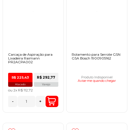
Carcaça de Aspiração para
Rolamento para Serrote GSN
Lixadeira Raimann
GSA Bosch 1900905162
PR2ACPA002
R$ 292,77
R$ 225,43
Produto Indisponível
Avise-me quando chegar
Atacado
Varejo
ou
2x
R$ 112,72
-
+