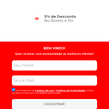
5% de Desconto
No Boleto e Pix
BEM VINDO!
Quer receber com exclusividade as melhores ofertas?
Concordo com os
Termos de uso
e
Politica de Privacidade
e aceito
receber e-mails com novidades e promoções.
CADASTRAR