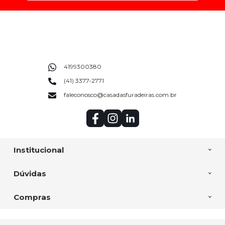
4199300380
(41) 3377-2771
faleconosco@casadasfuradeiras.com.br
Institucional
Dúvidas
Compras