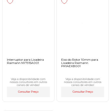
Interruptor para Lixadeira
Eixo do Rotor 10mm para
Raimann NYT915A001
Lixadeira Raimann
PR1AEXB001
Veja a disponibilidade com
Veja a disponibilidade com
nossos consultores em outros
nossos consultores em outros
canais de vendas!
canais de vendas!
Consultar Preço
Consultar Preço