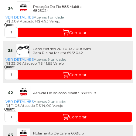
Proteção Do Fio 885 Makita
34
6825024
VER DETALHES
Apenas 1 unidade
R$ 3,89
Atacado
R$ 4,93
Varejo
Quant:
Comprar
Cabo Eletrico 2P 1.00X2.000Mm
35
Para Plaina Makita 6963042
VER DETALHES
Apenas 9 unidades
R$ 33,06
Atacado
R$ 41,85
Varejo
Quant:
Comprar
42
Arruela De Isolacao Makita 681659-8
VER DETALHES
Apenas 2 unidades
R$ 11,06
Atacado
R$ 14,00
Varejo
Quant:
Comprar
Rolamento De Esfera 608Llb
43