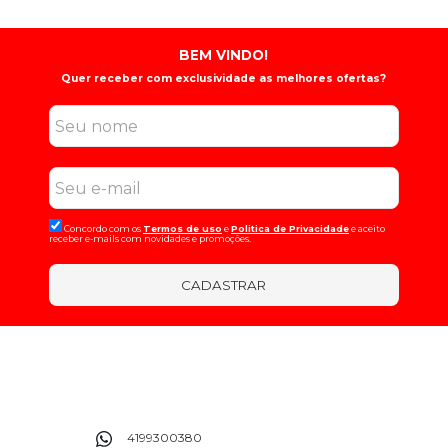
BEM VINDO!
Quer receber com exclusividade as melhores ofertas?
Concordo com os
Termos de uso
e
Politica de Privacidade
e aceito
receber e-mails com novidades e promoções.
CADASTRAR
4199300380