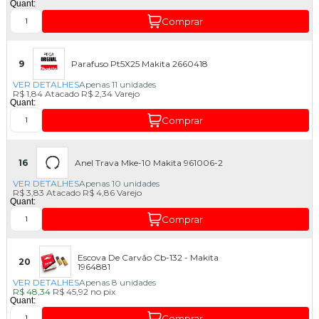
Quant:
Comprar
9
Parafuso Pt5X25 Makita 2660418
VER DETALHES
Apenas 11 unidades
R$ 1,84
Atacado
R$ 2,34
Varejo
Quant:
Comprar
16
Anel Trava Mke-10 Makita 961006-2
VER DETALHES
Apenas 10 unidades
R$ 3,83
Atacado
R$ 4,86
Varejo
Quant:
Comprar
Escova De Carvão Cb-132 - Makita
20
1964881
VER DETALHES
Apenas 8 unidades
R$ 48,34
R$ 45,92
no
pix
Quant:
Comprar