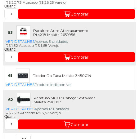
R$ 20,73
Atacado
R$ 26,25
Varejo
Quant:
Comprar
Parafuso Auto Atarraxamento
53
Pt4X18 Makita 2659956
VER DETALHES
Apenas 3 unidades
R$ 1,32
Atacado
R$ 1,68
Varejo
Quant:
Comprar
61
Fixador Da Faca Makita 3450014
VER DETALHES
Produto indisponível
Parafuso M6X17 Cabeça Sextavada
62
Makita 2516093
VER DETALHES
Apenas 12 unidades
R$ 2,78
Atacado
R$ 3,57
Varejo
Quant:
Comprar