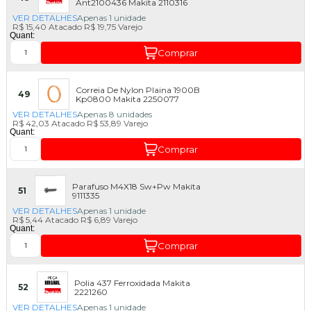
Ant2100436 Makita 2110316
VER DETALHES
Apenas 1 unidade
R$ 15,40
Atacado
R$ 19,75
Varejo
Quant:
Comprar
Correia De Nylon Plaina 1900B
49
Kp0800 Makita 2250077
VER DETALHES
Apenas 8 unidades
R$ 42,03
Atacado
R$ 53,89
Varejo
Quant:
Comprar
Parafuso M4X18 Sw+Pw Makita
51
9111335
VER DETALHES
Apenas 1 unidade
R$ 5,44
Atacado
R$ 6,89
Varejo
Quant:
Comprar
Polia 437 Ferroxidada Makita
52
2221260
VER DETALHES
Apenas 1 unidade