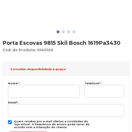
Porta Escovas 9815 Skil Bosch 1619Pa3430
Cod. do Produto: 0140100
Consultar disponibilidade e preço
Nome
*
:
Telefone
*
:
Email
*
:
Quero receber por e-mail ofertas e novidades da
loja virtual. A frequência de envios pode variar de
acordo com a interação do cliente.