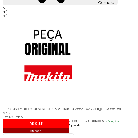
Comprar
x
44
44
Parafuso Auto Atarraxante 4X18 Makita 2663262
Código:
0096051
VER
DETALHES
Apenas 10 unidades
R$ 0,70
R$ 0,55
QUANT:
Atacado