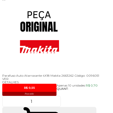
Parafuso Auto Atarraxante 4X18 Makita 2663262
Código:
0096051
VER
DETALHES
Apenas 10 unidades
R$ 0,70
R$ 0,55
QUANT:
Atacado