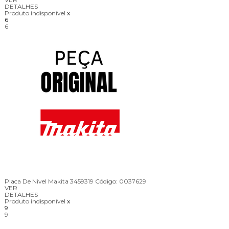
DETALHES
Produto indisponível
x
6
6
Placa De Nivel Makita 3459319
Código:
0037629
VER
DETALHES
Produto indisponível
x
9
9