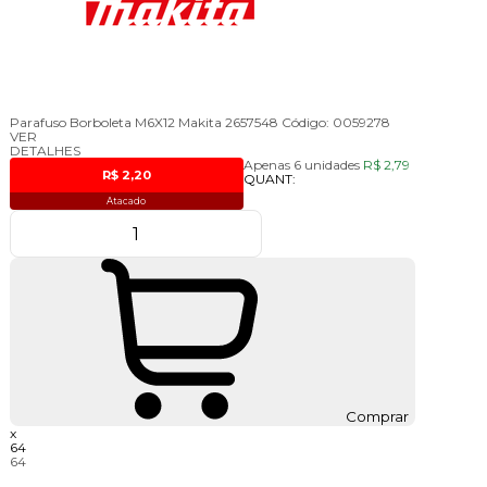
Parafuso Borboleta M6X12 Makita 2657548
Código:
0059278
VER
DETALHES
Apenas 6 unidades
R$ 2,79
R$ 2,20
QUANT:
Atacado
Comprar
x
64
64