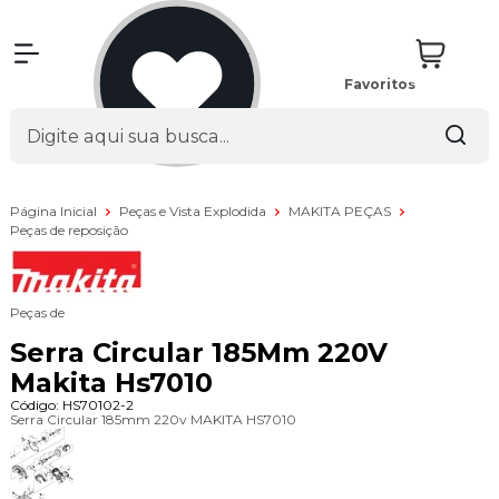
Favoritos
Página Inicial
Peças e Vista Explodida
MAKITA PEÇAS
Peças de reposição
Peças de
Serra Circular 185Mm 220V
Makita Hs7010
Código:
HS70102-2
Serra Circular 185mm 220v MAKITA HS7010