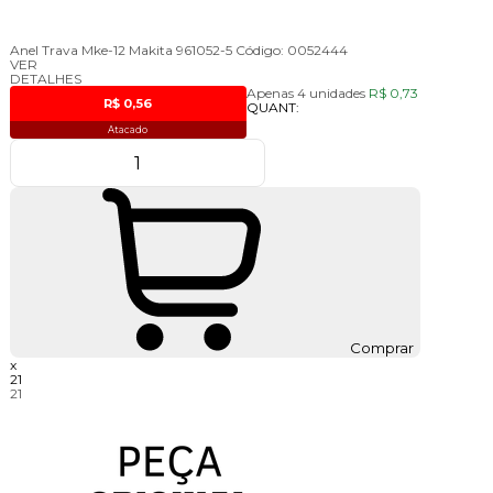
Anel Trava Mke-12 Makita 961052-5
Código:
0052444
VER
DETALHES
Apenas 4 unidades
R$ 0,73
R$ 0,56
QUANT:
Atacado
Comprar
x
21
21