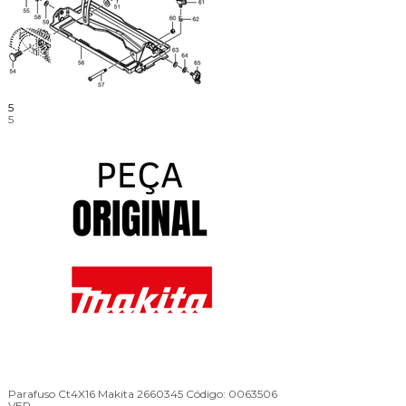
5
5
Parafuso Ct4X16 Makita 2660345
Código:
0063506
VER