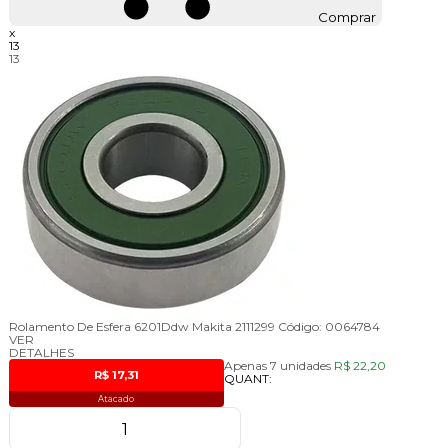
Comprar
x
13
13
Rolamento De Esfera 6201Ddw Makita 2111299
Código:
0064784
VER
DETALHES
Apenas 7 unidades
R$ 22,20
R$ 17,31
QUANT:
Atacado