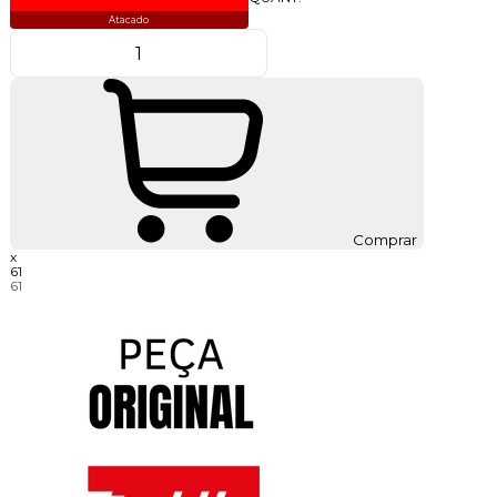
Atacado
Comprar
x
61
61