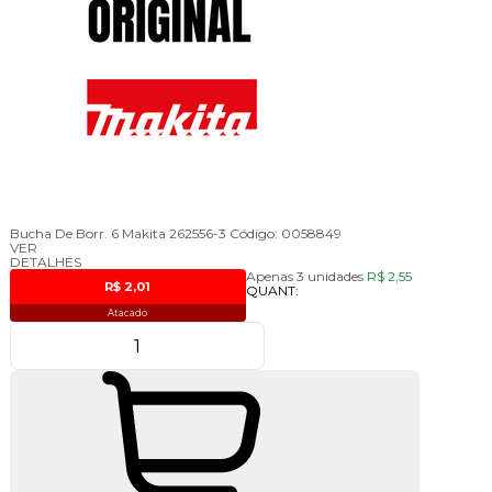
Bucha De Borr. 6 Makita 262556-3
Código:
0058849
VER
DETALHES
Apenas 3 unidades
R$ 2,55
R$ 2,01
QUANT:
Atacado