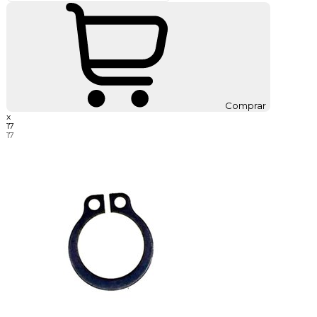
Comprar
x
17
17