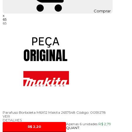
Comprar
x
65
65
Parafuso Borboleta M6X12 Makita 2657548
Código:
0059278
VER
DETALHES
Apenas 6 unidades
R$ 2,79
R$ 2,20
QUANT: