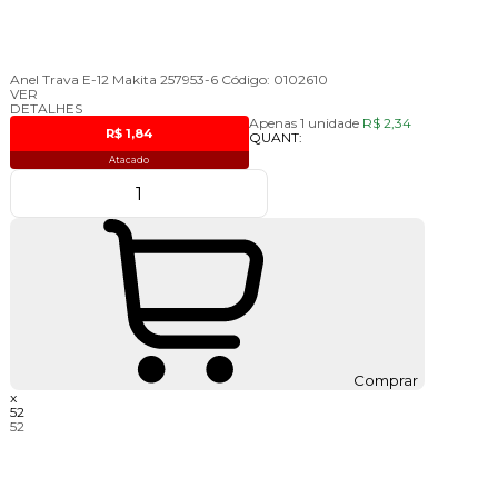
Anel Trava E-12 Makita 257953-6
Código:
0102610
VER
DETALHES
Apenas 1 unidade
R$ 2,34
R$ 1,84
QUANT:
Atacado
Comprar
x
52
52