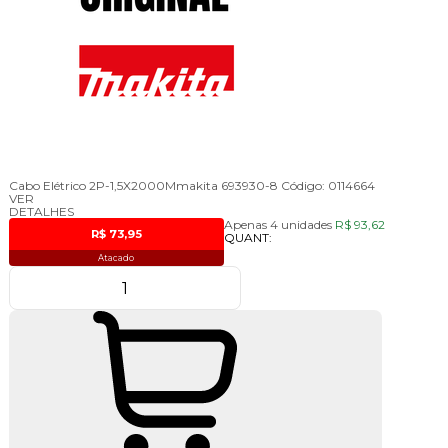
Cabo Elétrico 2P-1,5X2000Mmakita 693930-8
Código:
0114664
VER
DETALHES
Apenas 4 unidades
R$ 93,62
R$ 73,95
QUANT:
Atacado