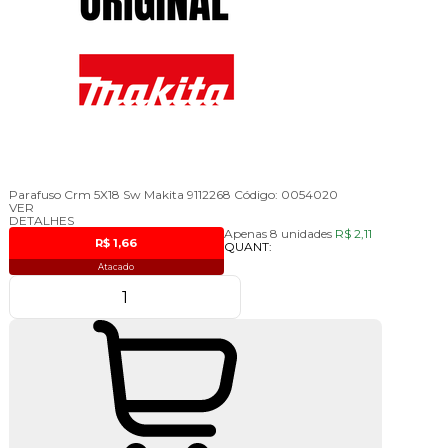
Parafuso Crm 5X18 Sw Makita 9112268
Código:
0054020
VER
DETALHES
Apenas 8 unidades
R$ 2,11
R$ 1,66
QUANT:
Atacado