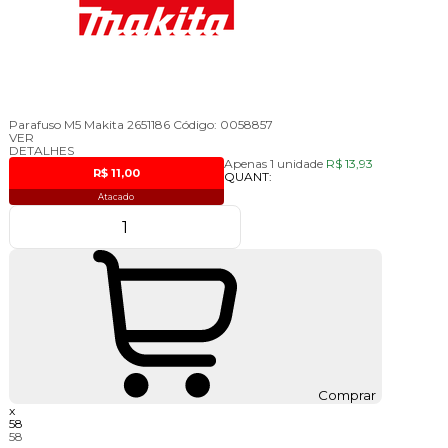
Parafuso M5 Makita 2651186
Código:
0058857
VER
DETALHES
Apenas 1 unidade
R$ 13,93
R$ 11,00
QUANT:
Atacado
Comprar
x
58
58