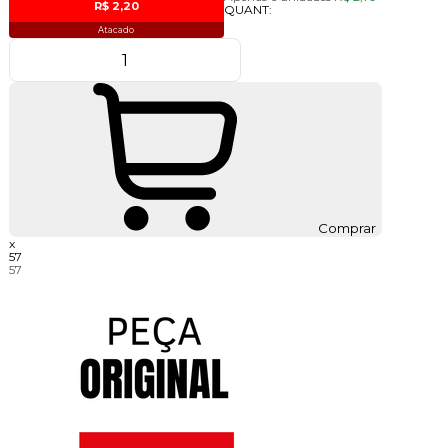
R$ 2,20
QUANT:
Atacado
Comprar
x
57
57