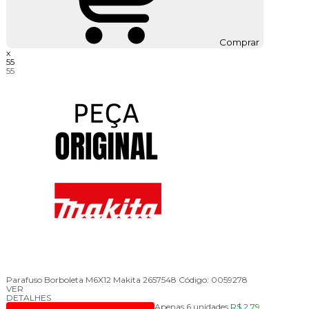
Comprar
x
55
55
Parafuso Borboleta M6X12 Makita 2657548
Código:
0059278
VER
DETALHES
Apenas 6 unidades
R$ 2,79