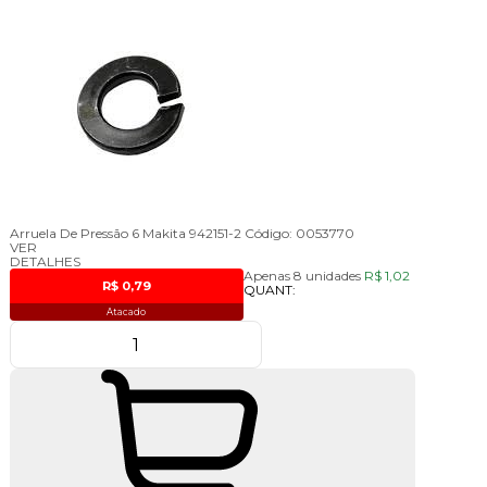
Arruela De Pressão 6 Makita 942151-2
Código:
0053770
VER
DETALHES
Apenas 8 unidades
R$ 1,02
R$ 0,79
QUANT:
Atacado