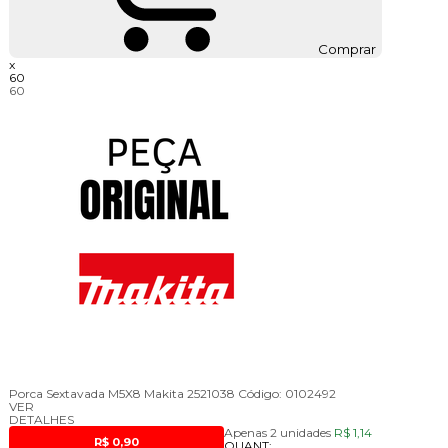
Comprar
x
60
60
Porca Sextavada M5X8 Makita 2521038
Código:
0102492
VER
DETALHES
Apenas 2 unidades
R$ 1,14
R$ 0,90
QUANT: