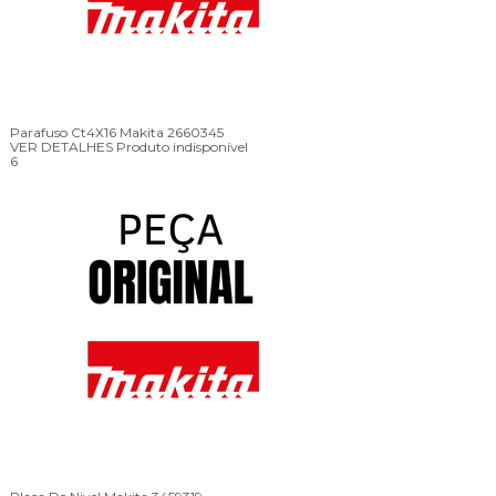
Parafuso Ct4X16 Makita 2660345
VER DETALHES
Produto indisponível
6