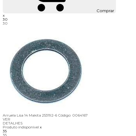
Comprar
x
30
30
Arruela Lisa 14 Makita 253192-6
Código:
0064167
VER
DETALHES
Produto indisponível
x
35
35