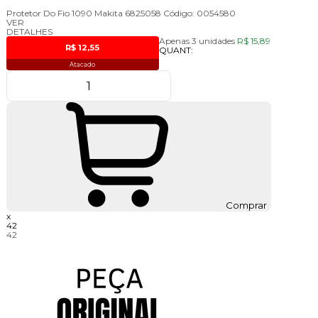
Protetor Do Fio 1090 Makita 6825058
Código:
0054580
VER
DETALHES
Apenas 3 unidades
R$ 15,89
R$ 12,55
QUANT:
Atacado
Comprar
x
42
42