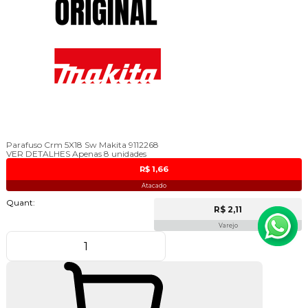
Parafuso Crm 5X18 Sw Makita 9112268
VER DETALHES
Apenas 8 unidades
R$ 1,66
Atacado
Quant:
R$ 2,11
Varejo