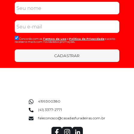
Concordo com os
Termos de uso
e
Politica de Privacidade
e aceito
receber e-mails com novidades e promoções.
CADASTRAR
4199300380
(41) 3377-2771
faleconosco@casadasfuradeiras.com.br