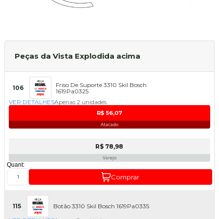
Peças da Vista Explodida acima
Friso De Suporte 3310 Skil Bosch
106
1619Pa0325
VER DETALHES
Apenas 2 unidades
R$ 56,07
Atacado
R$ 78,98
Varejo
Quant:
Comprar
115
Botão 3310 Skil Bosch 1619Pa0335