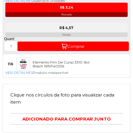
VER DETALHES
Apenas 8 unidades
R$ 3,24
Atacado
R$ 4,57
Varejo
Quant:
Comprar
Elemento Fim De Curso 3310 Skil
116
Bosch 1619Pa0336
VER DETALHES
Produto indisponível
Clique nos círculos da foto para visualizar cada
item
ADICIONADO PARA COMPRAR JUNTO