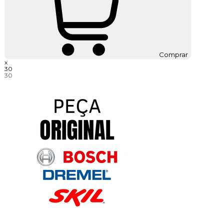
Comprar
x
30
30