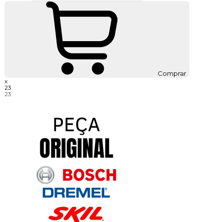
Comprar
x
23
23