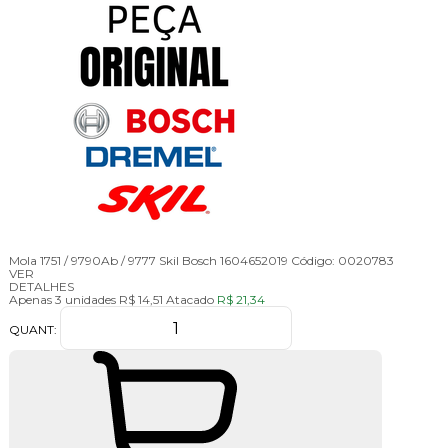
Mola 1751 / 9790Ab / 9777 Skil Bosch 1604652019
Código:
0020783
VER
DETALHES
Apenas 3 unidades
R$ 14,51
Atacado
R$ 21,34
QUANT: