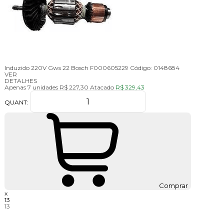
Induzido 220V Gws 22 Bosch F000605229
Código:
0148684
VER
DETALHES
Apenas 7 unidades
R$ 227,30
Atacado
R$ 329,43
QUANT:
Comprar
x
13
13