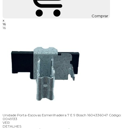
Comprar
x
16
16
Unidade Porta-Escovas Esmerilhadeira 7 E 9 Bosch 1604336047
Código:
0049133
VER
DETALHES