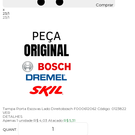
Comprar
x
23/1
23/1
Tampa Porta Escovas Lado Direitobosch F000612062
Código:
0123822
VER
DETALHES
Apenas 1 unidade
R$ 4,03
Atacado
R$ 5,31
QUANT: