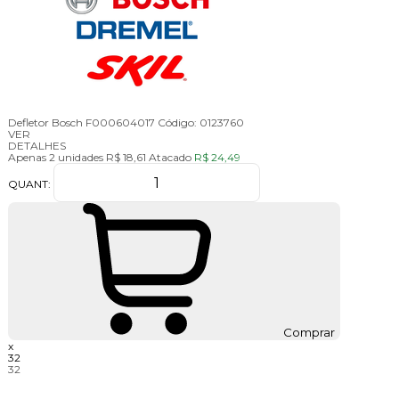
Defletor Bosch F000604017
Código:
0123760
VER
DETALHES
Apenas 2 unidades
R$ 18,61
Atacado
R$ 24,49
QUANT:
Comprar
x
32
32