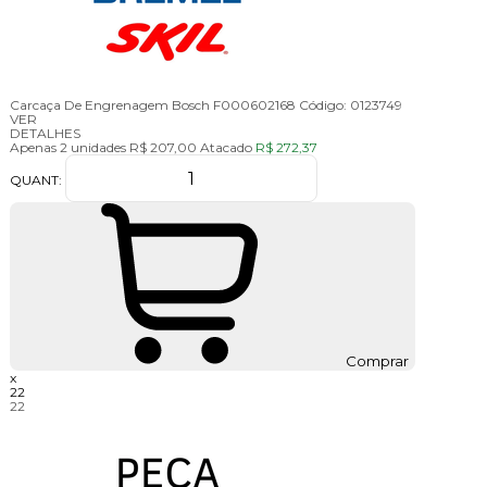
Carcaça De Engrenagem Bosch F000602168
Código:
0123749
VER
DETALHES
Apenas 2 unidades
R$ 207,00
Atacado
R$ 272,37
QUANT:
Comprar
x
22
22