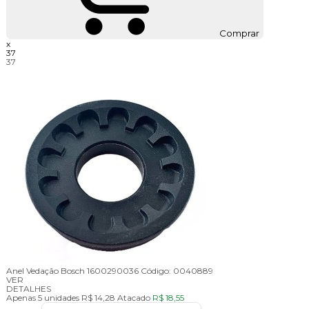
Comprar
x
37
37
Anel Vedação Bosch 1600290036
Código:
0040889
VER
DETALHES
Apenas 5 unidades
R$ 14,28
Atacado
R$ 18,55