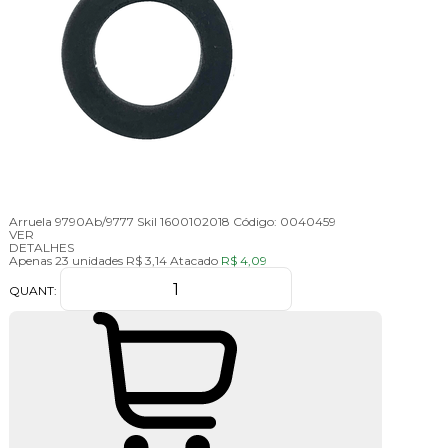
Arruela 9790Ab/9777 Skil 1600102018
Código:
0040459
VER
DETALHES
Apenas 23 unidades
R$ 3,14
Atacado
R$ 4,09
QUANT: