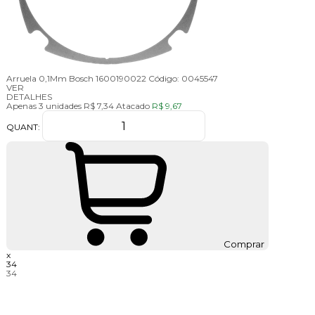
Arruela 0,1Mm Bosch 1600190022
Código:
0045547
VER
DETALHES
Apenas 3 unidades
R$ 7,34
Atacado
R$ 9,67
QUANT:
Comprar
x
34
34