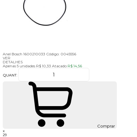
Anel Bosch 1600210033
Código:
0045556
VER
DETALHES
Apenas 5 unidades
R$ 10,33
Atacado
R$ 14,56
QUANT:
Comprar
x
29