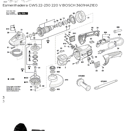
Esmerilhadeira GWS 22-230 220 V BOSCH 3601HA21E0
3
3