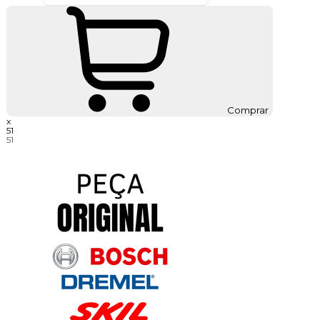
Comprar
x
51
51