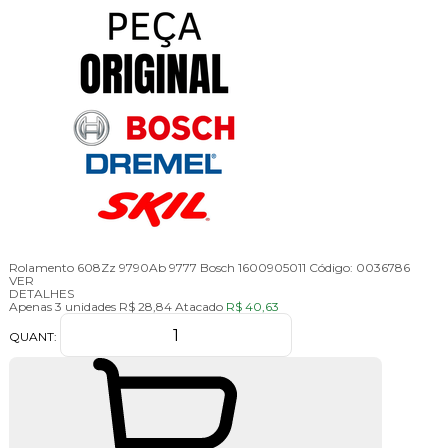
Rolamento 608Zz 9790Ab 9777 Bosch 1600905011
Código:
0036786
VER
DETALHES
Apenas 3 unidades
R$ 28,84
Atacado
R$ 40,63
QUANT: