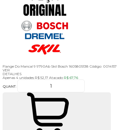
Flange Do Mancal 9 9790Ab Skil Bosch 1605805138
Código:
0014157
VER
DETALHES
Apenas 4 unidades
R$ 52,17
Atacado
R$ 67,76
QUANT: