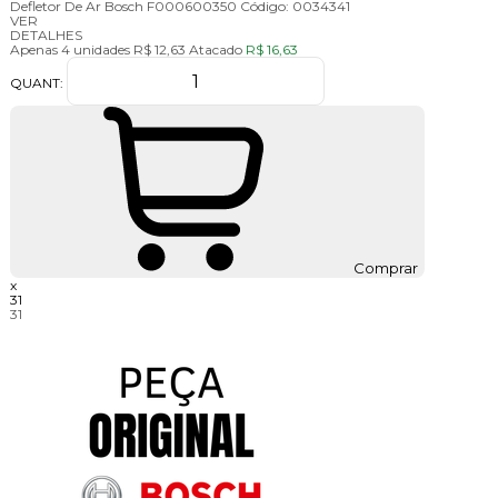
Defletor De Ar Bosch F000600350
Código:
0034341
VER
DETALHES
Apenas 4 unidades
R$ 12,63
Atacado
R$ 16,63
QUANT:
Comprar
x
31
31