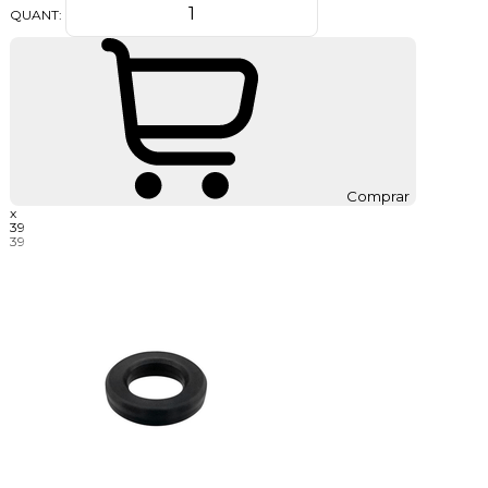
QUANT:
Comprar
x
39
39