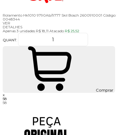
Rolamento Hk1010 9790Ab/9777 Skil Bosch 2600910001
Código:
0048344
VER
DETALHES
Apenas 3 unidades
R$ 18,11
Atacado
R$ 25,52
QUANT:
Comprar
x
58
58