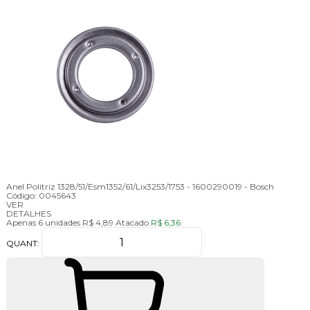
Anel Politriz 1328/51/Esm1352/61/Lix3253/1753 - 1600290019 - Bosch
Código:
0045643
VER
DETALHES
Apenas 6 unidades
R$ 4,89
Atacado
R$ 6,36
QUANT: