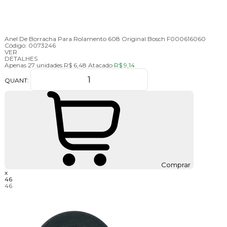
Anel De Borracha Para Rolamento 608 Original Bosch F000616060
Código:
0073246
VER
DETALHES
Apenas 27 unidades
R$ 6,48
Atacado
R$ 9,14
QUANT:
Comprar
x
46
46