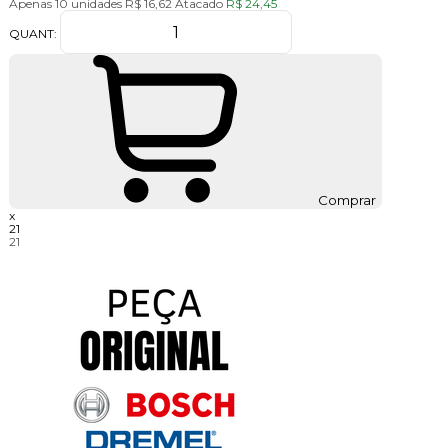
Apenas 10 unidades
R$ 16,62
Atacado
R$ 24,45
QUANT:
Comprar
x
21
21