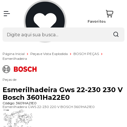
Favoritos
Página Inicial
Peças e Vista Explodida
BOSCH PEÇAS
Esmerilhadeira
Peças de
Esmerilhadeira Gws 22-230 230 V
Bosch 3601Ha22E0
Código:
3601HA21E0
Esmerilhadeira GWS 22-230 220 V BOSCH 3601HA21E0