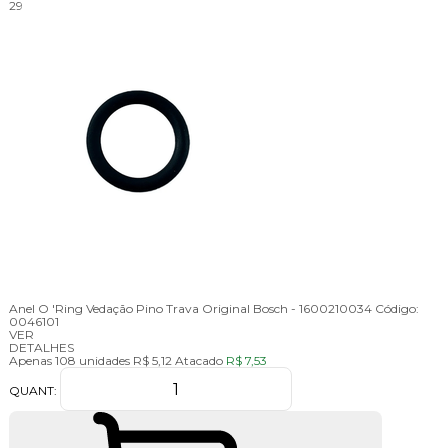
29
Anel O 'Ring Vedação Pino Trava Original Bosch - 1600210034
Código:
0046101
VER
DETALHES
Apenas 108 unidades
R$ 5,12
Atacado
R$ 7,53
QUANT: