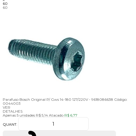
60
60
Parafuso Bosch Original P/ Gws 14-180 127/220V - 9618086638
Código:
0044003
VER
DETALHES
Apenas 5 unidades
R$ 5,14
Atacado
R$ 6,77
QUANT: