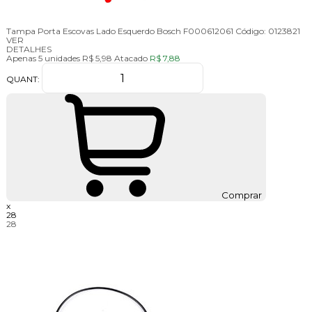
Tampa Porta Escovas Lado Esquerdo Bosch F000612061
Código:
0123821
VER
DETALHES
Apenas 5 unidades
R$ 5,98
Atacado
R$ 7,88
QUANT:
Comprar
x
28
28