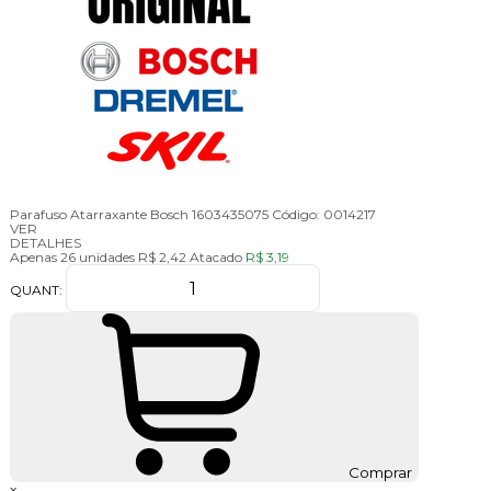
Parafuso Atarraxante Bosch 1603435075
Código:
0014217
VER
DETALHES
Apenas 26 unidades
R$ 2,42
Atacado
R$ 3,19
QUANT:
Comprar
x